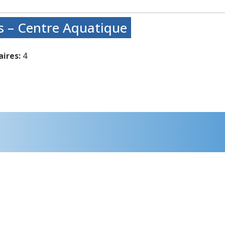
 – Centre Aquatique
ires:
4