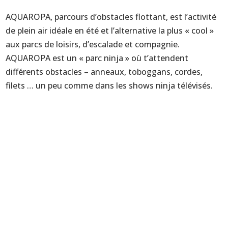
AQUAROPA, parcours d’obstacles flottant, est l’activité
de plein air idéale en été et l’alternative la plus « cool »
aux parcs de loisirs, d’escalade et compagnie.
AQUAROPA est un « parc ninja » où t’attendent
différents obstacles – anneaux, toboggans, cordes,
filets … un peu comme dans les shows ninja télévisés.
ACTUALITÉS
Un article dans la Nouvelle République de novembre
2021
Un article dans Natation Magazine de mars-avril 2021
Un article sur Technox dans Natation Magazine